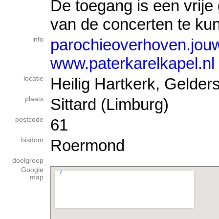
De toegang is een vrij
van de concerten te ku
info
parochieoverhoven.jou
www.paterkarelkapel.nl
locatie
Heilig Hartkerk, Gelder
plaats
Sittard (Limburg)
postcode
61
bisdom
Roermond
doelgroep
Google
map