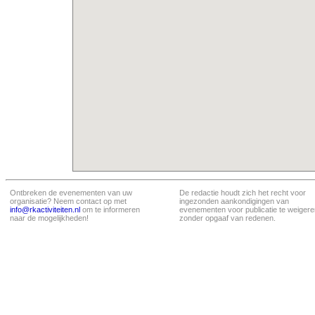
Ontbreken de evenementen van uw
De redactie houdt zich het recht voor
organisatie? Neem contact op met
ingezonden aankondigingen van
info@rkactiviteiten.nl
om te informeren
evenementen voor publicatie te weigere
naar de mogelijkheden!
zonder opgaaf van redenen.