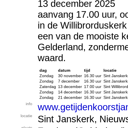
13 december 2025
aanvang 17.00 uur, o
in de Willibrorduskerk
een van de mooiste k
Gelderland, zonderm
waard.
dag
datum
tijd
locatie
Zondag
30 november
16.30 uur
Sint Jansker
Zondag
7 december
16.30 uur
Sint Jansker
Zaterdag
13 december
17.00 uur
Sint Willibro
Zondag
14 december
16.30 uur
Sint Jansker
Zondag
21 december
16.30 uur
Sint Jansker
info
www.getijdenkoorstja
locatie
Sint Janskerk, Nieuw
plaats