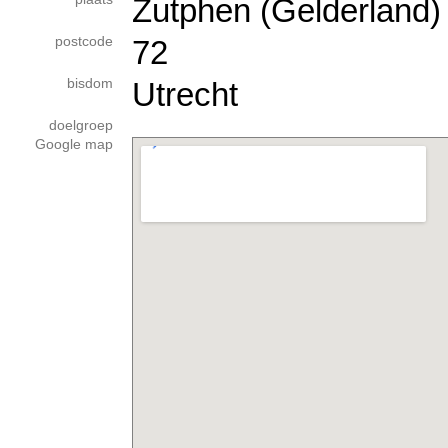
Zutphen (Gelderland)
postcode
72
bisdom
Utrecht
doelgroep
Google map