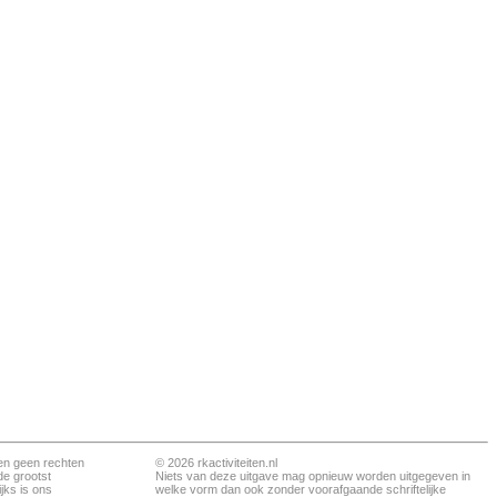
en geen rechten
© 2026 rkactiviteiten.nl
de grootst
Niets van deze uitgave mag opnieuw worden uitgegeven in
jks is ons
welke vorm dan ook zonder voorafgaande schriftelijke