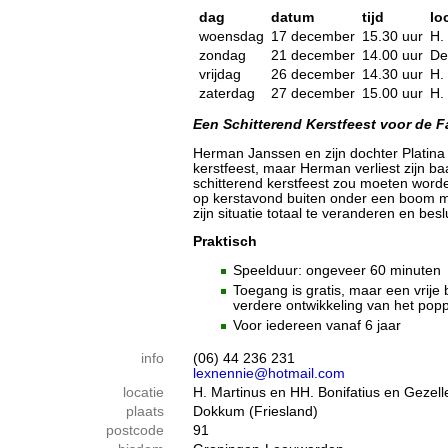
dag
datum
tijd
lo
woensdag
17 december
15.30 uur
H.
zondag
21 december
14.00 uur
De
vrijdag
26 december
14.30 uur
H.
zaterdag
27 december
15.00 uur
H.
Een Schitterend Kerstfeest voor de F
Herman Janssen en zijn dochter Platina
kerstfeest, maar Herman verliest zijn ba
schitterend kerstfeest zou moeten word
op kerstavond buiten onder een boom moe
zijn situatie totaal te veranderen en beslu
Praktisch
Speelduur: ongeveer 60 minuten
Toegang is gratis, maar een vrije
verdere ontwikkeling van het pop
Voor iedereen vanaf 6 jaar
info
(06) 44 236 231
lexnennie@hotmail.com
locatie
H. Martinus en HH. Bonifatius en Gezell
plaats
Dokkum (Friesland)
postcode
91