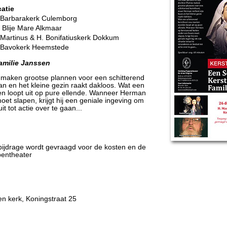
catie
 Barbarakerk Culemborg
 Blije Mare Alkmaar
 Martinus & H. Bonifatiuskerk Dokkum
 Bavokerk Heemstede
amilie Janssen
 maken grootse plannen voor een schitterend
an en het kleine gezin raakt dakloos. Wat een
en loopt uit op pure ellende. Wanneer Herman
t slapen, krijgt hij een geniale ingeving om
it tot actie over te gaan...
 bijdrage wordt gevraagd voor de kosten en de
pentheater
en kerk, Koningstraat 25