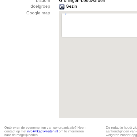
bisdom
Groningen-Leeuwarden
doelgroep
Gezin
Google map
Ontbreken de evenementen van uw organisatie? Neem
De redactie houdt zi
contact op met
info@rkactiviteiten.nl
om te informeren
aankondigingen van 
naar de mogelijkheden!
weigeren zonder opg