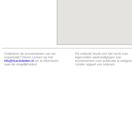
Ontbreken de evenementen van uw
De redactie houdt zich het recht voor
organisatie? Neem contact op met
ingezonden aankondigingen van
info@rkactiviteiten.nl
om te informeren
evenementen voor publicatie te weigere
naar de mogelijkheden!
zonder opgaaf van redenen.