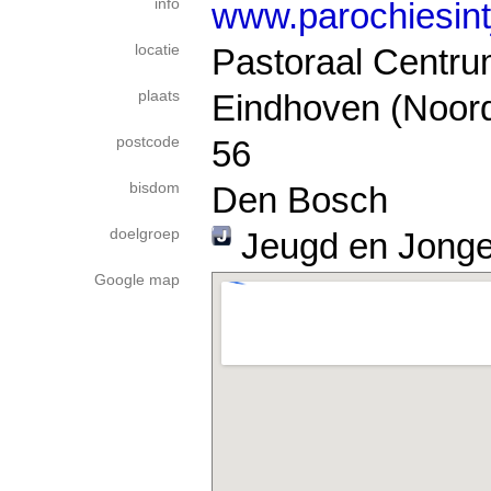
info
www.parochiesintj
locatie
Pastoraal Centrum
plaats
Eindhoven (Noor
postcode
56
bisdom
Den Bosch
doelgroep
Jeugd en Jong
Google map