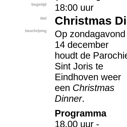
begintijd
18:00 uur
Christmas D
titel
beschrijving
Op zondagavond
14 december
houdt de Parochi
Sint Joris te
Eindhoven weer
een
Christmas
Dinner
.
Programma
18.00 uur -