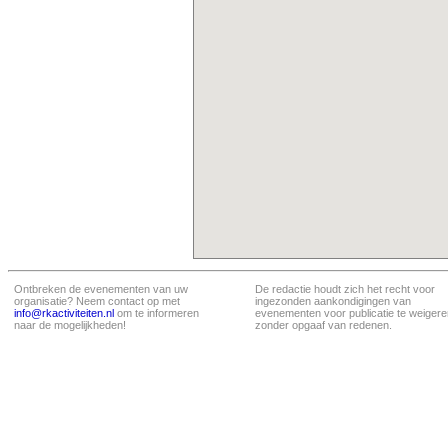
Ontbreken de evenementen van uw
De redactie houdt zich het recht voor
organisatie? Neem contact op met
ingezonden aankondigingen van
info@rkactiviteiten.nl
om te informeren
evenementen voor publicatie te weigere
naar de mogelijkheden!
zonder opgaaf van redenen.