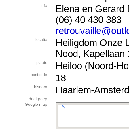
info
Elena en Gerard D
(06) 40 430 383
retrouvaille@outl
locatie
Heiligdom Onze L
Nood, Kapellaan
plaats
Heiloo (Noord-Ho
postcode
18
bisdom
Haarlem-Amster
doelgroep
Google map