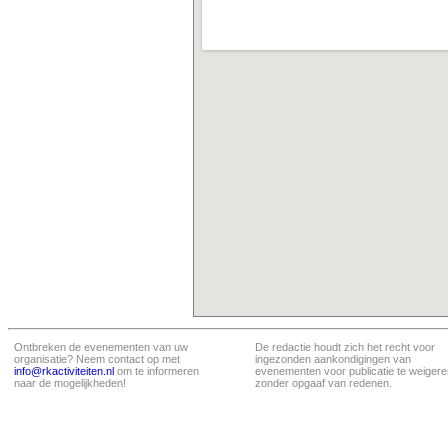
Ontbreken de evenementen van uw
De redactie houdt zich het recht voor
organisatie? Neem contact op met
ingezonden aankondigingen van
info@rkactiviteiten.nl
om te informeren
evenementen voor publicatie te weigere
naar de mogelijkheden!
zonder opgaaf van redenen.