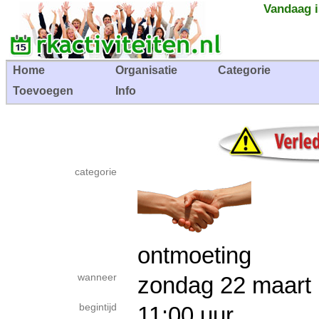
Vandaag i
Home
Organisatie
Categorie
Toevoegen
Info
categorie
ontmoeting
wanneer
zondag 22 maa
begintijd
11:00 uur