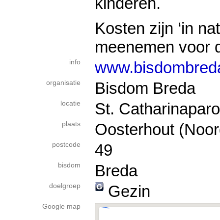
kinderen.
Kosten zijn ‘in na
meenemen voor d
info
www.bisdombreda
organisatie
Bisdom Breda
locatie
St. Catharinaparo
plaats
Oosterhout (Noor
postcode
49
bisdom
Breda
doelgroep
Gezin
Google map