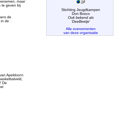
 meenemen, maar
n te geven bij
Stichting Jeugdkampen
Don Bosco
mers de
Ook bekend als
 in de
‘DeeBeetje’
Alle evenementen
van deze organisatie
van Apeldoorn.
asketbalveld,
n! De
het