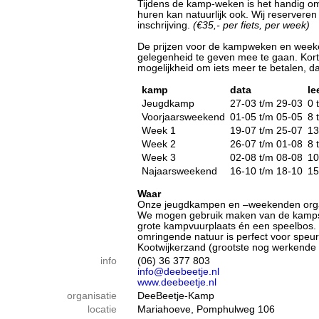
Tijdens de kamp-weken is het handig om 
huren kan natuurlijk ook. Wij reserveren b
inschrijving.
(€35,- per fiets, per week)
De prijzen voor de kampweken en week
gelegenheid te geven mee te gaan. Korti
mogelijkheid om iets meer te betalen, dan 
kamp
data
le
Jeugdkamp
27-03 t/m 29-03
0 
Voorjaarsweekend
01-05 t/m 05-05
8 
Week 1
19-07 t/m 25-07
13
Week 2
26-07 t/m 01-08
8 
Week 3
02-08 t/m 08-08
10
Najaarsweekend
16-10 t/m 18-10
15
Waar
Onze jeugdkampen en –weekenden organi
We mogen gebruik maken van de kampsch
grote kampvuurplaats én een speelbos. E
omringende natuur is perfect voor speur
Kootwijkerzand (grootste nog werkende 
info
(06) 36 377 803
info@deebeetje.nl
www.deebeetje.nl
organisatie
DeeBeetje-Kamp
locatie
Mariahoeve, Pomphulweg 106