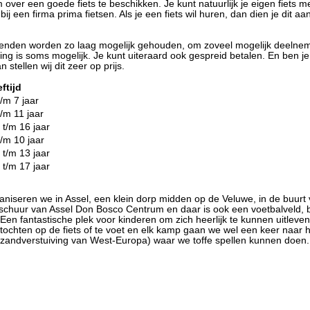
over een goede fiets te beschikken. Je kunt natuurlijk je eigen fiets
ij een firma prima fietsen. Als je een fiets wil huren, dan dien je dit aa
enden worden zo laag mogelijk gehouden, om zoveel mogelijk deelne
ng is soms mogelijk. Je kunt uiteraard ook gespreid betalen. En ben je
stellen wij dit zeer op prijs.
eftijd
t/m 7 jaar
t/m 11 jaar
 t/m 16 jaar
t/m 10 jaar
 t/m 13 jaar
 t/m 17 jaar
seren we in Assel, een klein dorp midden op de Veluwe, in de buurt 
uur van Assel Don Bosco Centrum en daar is ook een voetbalveld, b
en fantastische plek voor kinderen om zich heerlijk te kunnen uitleve
tochten op de fiets of te voet en elk kamp gaan we wel een keer naar 
zandverstuiving van West-Europa) waar we toffe spellen kunnen doen.