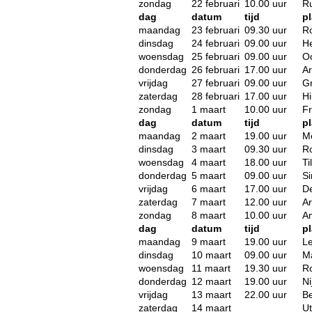
zondag
22 februari
10.00 uur
Ru
dag
datum
tijd
pl
maandag
23 februari
09.30 uur
R
dinsdag
24 februari
09.00 uur
H
woensdag
25 februari
09.00 uur
O
donderdag
26 februari
17.00 uur
A
vrijdag
27 februari
09.00 uur
G
zaterdag
28 februari
17.00 uur
Hi
zondag
1 maart
10.00 uur
F
dag
datum
tijd
pl
maandag
2 maart
19.00 uur
M
dinsdag
3 maart
09.30 uur
R
woensdag
4 maart
18.00 uur
Ti
donderdag
5 maart
09.00 uur
Si
vrijdag
6 maart
17.00 uur
D
zaterdag
7 maart
12.00 uur
A
zondag
8 maart
10.00 uur
A
dag
datum
tijd
pl
maandag
9 maart
19.00 uur
L
dinsdag
10 maart
09.00 uur
Ma
woensdag
11 maart
19.30 uur
R
donderdag
12 maart
19.00 uur
N
vrijdag
13 maart
22.00 uur
B
zaterdag
14 maart
Ut