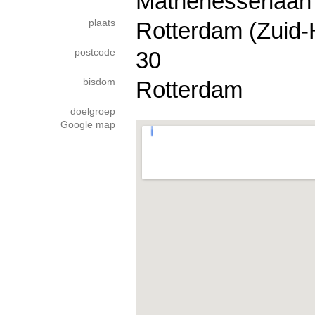
Mathenesserlaan
plaats
Rotterdam (Zuid-
postcode
30
bisdom
Rotterdam
doelgroep
Google map