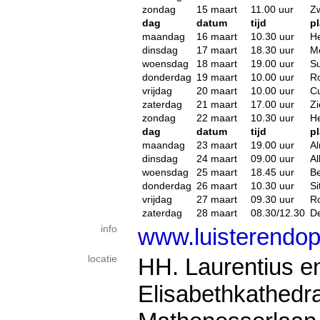
zondag
15 maart
11.00 uur
Zw
dag
datum
tijd
pl
maandag
16 maart
10.30 uur
He
dinsdag
17 maart
18.30 uur
M
woensdag
18 maart
19.00 uur
S
donderdag
19 maart
10.00 uur
R
vrijdag
20 maart
10.00 uur
Cu
zaterdag
21 maart
17.00 uur
Zi
zondag
22 maart
10.30 uur
H
dag
datum
tijd
pl
maandag
23 maart
19.00 uur
A
dinsdag
24 maart
09.00 uur
A
woensdag
25 maart
18.45 uur
B
donderdag
26 maart
10.30 uur
Si
vrijdag
27 maart
09.30 uur
R
zaterdag
28 maart
08.30/12.30
D
info
www.luisterendop
locatie
HH. Laurentius e
Elisabethkathedra