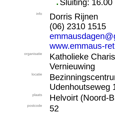
Sluiting: 16.00
info
Dorris Rijnen
(06) 2310 1515
emmausdagen@g
www.emmaus-retra
organisatie
Katholieke Chari
Vernieuwing
locatie
Bezinningscentr
Udenhoutseweg 
plaats
Helvoirt (Noord-B
postcode
52