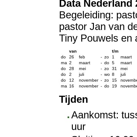
Data Nederland 
Begeleiding: past
pastor Jan van de
Tiny Pouwels en 
van
t/m
do
26
feb
-
zo
1
maart
ma
2
maart
-
do
5
maart
do
28
mei
-
zo
31
mei
do
2
juli
-
wo
8
juli
do
12
november
-
zo
15
novemb
ma
16
november
-
do
19
novemb
Tijden
Aankomst: tus
uur