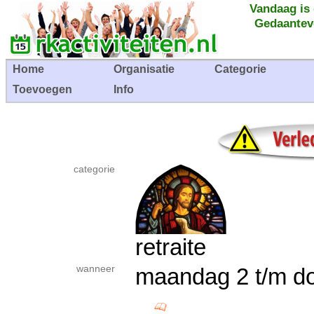
Vandaag is
Gedaantev
Home
Organisatie
Categorie
Toevoegen
Info
categorie
retraite
wanneer
maandag 2 t/m d