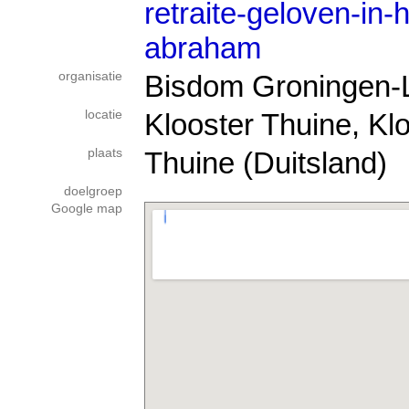
retraite-geloven-in-
abraham
organisatie
Bisdom Groningen-
locatie
Klooster Thuine, Kl
plaats
Thuine (Duitsland)
doelgroep
Google map