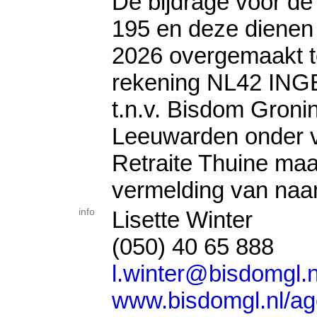
De bijdrage voor de r
195 en deze dienen
2026 overgemaakt te
rekening NL42 ING
t.n.v. Bisdom Groni
Leeuwarden onder 
Retraite Thuine maa
vermelding van naa
info
Lisette Winter
(050) 40 65 888
l.winter@bisdomgl.n
www.bisdomgl.nl/ag