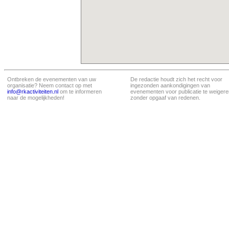
Ontbreken de evenementen van uw
De redactie houdt zich het recht voor
organisatie? Neem contact op met
ingezonden aankondigingen van
info@rkactiviteiten.nl
om te informeren
evenementen voor publicatie te weigere
naar de mogelijkheden!
zonder opgaaf van redenen.