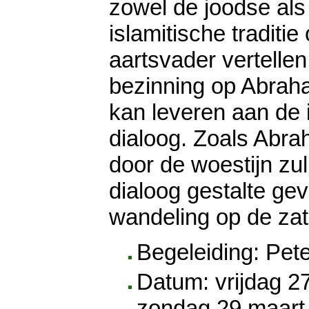
zowel de joodse als
islamitische traditie
aartsvader vertelle
bezinning op Abrah
kan leveren aan de i
dialoog. Zoals Abra
door de woestijn zul
dialoog gestalte gev
wandeling op de za
Begeleiding: Pet
Datum: vrijdag 27
zondag 29 maart