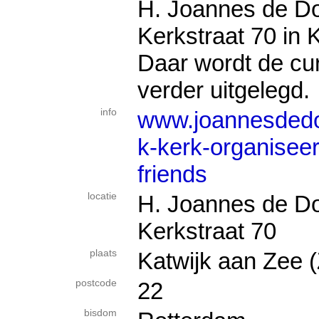
H. Joannes de D
Kerkstraat 70 in 
Daar wordt de cu
verder uitgelegd.
info
www.joannesdedop
k-kerk-organiseer
friends
locatie
H. Joannes de Do
Kerkstraat 70
plaats
Katwijk aan Zee (
postcode
22
bisdom