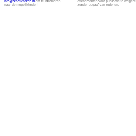
info@rkactiviteiten.nl
om te informeren
evenementen voor publicatie te weigere
naar de mogelijkheden!
zonder opgaaf van redenen.