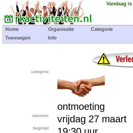
Vandaag is
Home
Organisatie
Categorie
Toevoegen
Info
categorie
ontmoeting
wanneer
vrijdag 27 maar
begintijd
19:30 uur