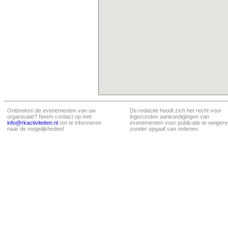
Ontbreken de evenementen van uw
De redactie houdt zich het recht voor
organisatie? Neem contact op met
ingezonden aankondigingen van
info@rkactiviteiten.nl
om te informeren
evenementen voor publicatie te weigere
naar de mogelijkheden!
zonder opgaaf van redenen.