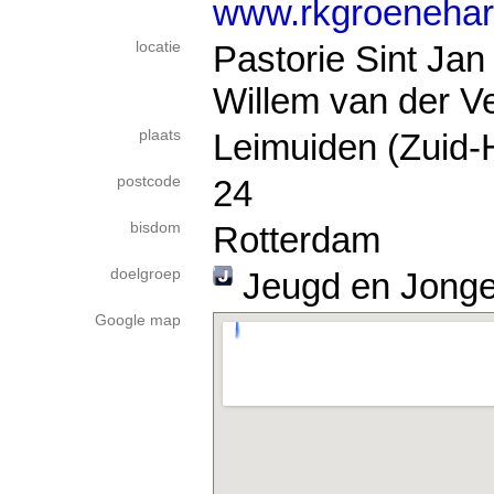
www.rkgroenehart
locatie
Pastorie Sint Jan
Willem van der V
plaats
Leimuiden (Zuid-
postcode
24
bisdom
Rotterdam
doelgroep
Jeugd en Jong
Google map