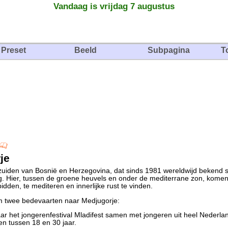
Vandaag is vrijdag 7 augustus
Preset
Beeld
Subpagina
T
je
 zuiden van Bosnië en Herzegovina, dat sinds 1981 wereldwijd bekend s
ng. Hier, tussen de groene heuvels en onder de mediterrane zon, komen 
dden, te mediteren en innerlijke rust te vinden.
im twee bedevaarten naar Medjugorje:
r het jongerenfestival Mladifest samen met jongeren uit heel Nederlan
n tussen 18 en 30 jaar.