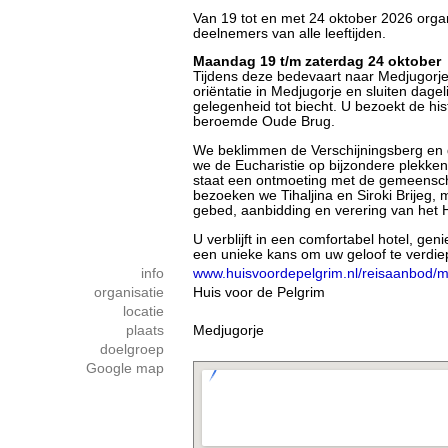
Van 19 tot en met 24 oktober 2026 orga
deelnemers van alle leeftijden.
Maandag 19 t/m zaterdag 24 oktober
Tijdens deze bedevaart naar Medjugorje
oriëntatie in Medjugorje en sluiten dag
gelegenheid tot biecht. U bezoekt de his
beroemde Oude Brug.
We beklimmen de Verschijningsberg en 
we de Eucharistie op bijzondere plekke
staat een ontmoeting met de gemeensch
bezoeken we Tihaljina en Siroki Brijeg, 
gebed, aanbidding en verering van het He
U verblijft in een comfortabel hotel, ge
een unieke kans om uw geloof te verdiepe
info
www.huisvoordepelgrim.nl/reisaanbod/
organisatie
Huis voor de Pelgrim
locatie
plaats
Medjugorje
doelgroep
Google map