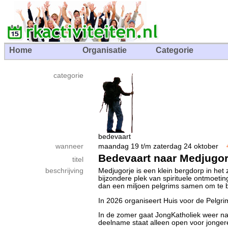
Home
Organisatie
Categorie
categorie
bedevaart
wanneer
maandag 19 t/m zaterdag 24 oktober
Bedevaart naar Medjugor
titel
beschrijving
Medjugorje is een klein bergdorp in het
bijzondere plek van spirituele ontmoeti
dan een miljoen pelgrims samen om te bi
In 2026 organiseert Huis voor de Pelgr
In de zomer gaat JongKatholiek weer naa
deelname staat alleen open voor jongere