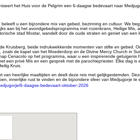
niseert het Huis voor de Pelgrim een 6-daagse bedevaart naar Medjugo
 beleeft u een bijzondere mix van gebed, bezinning en cultuur. We be
elijks aan bij het avondgebedsprogramma met rozenkrans, Heilige Mis, 
torische stad Mostar, wandelt door de oude straten en geniet van een l
de Kruisberg, beide indrukwekkende momenten van stilte en gebed. O
n, zoals de kapel van het Moederdorp en de Divine Mercy Church in S
ap Cenacolo op het programma, waar u een inspirerende getuigenis h
met een privé Mis en een gesprek met de parochiepriester. Elke dag is 
ilig Kruis.
niet van heerlijke maaltijden en deelt deze reis met gelijkgestemden. De
n, innerlijke rust te vinden en de bijzondere sfeer van Medjugorje te 
medjugorje/6-daagse-bedevaart-oktober-2026