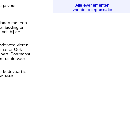
Alle evenementen
rje voor
van deze organisatie
ginnen met een
aanbidding en
unch bij de
nderweg vieren
urmanci. Ook
oort. Daarnaast
er ruimte voor
ze bedevaart is
ervaren.