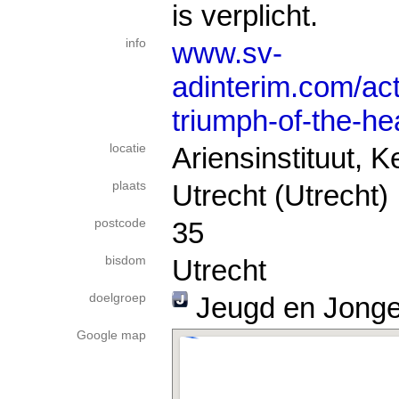
is verplicht.
info
www.sv-
adinterim.com/act
triumph-of-the-he
locatie
Ariensinstituut, K
plaats
Utrecht (Utrecht)
postcode
35
bisdom
Utrecht
doelgroep
Jeugd en Jong
Google map