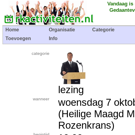
Vandaag is
Gedaantev
Home
Organisatie
Categorie
Toevoegen
Info
categorie
lezing
wanneer
woensdag 7 ok
(Heilige Maagd M
Rozenkrans)
begintijd