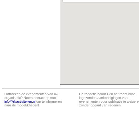
Ontbreken de evenementen van uw
De redactie houdt zich het recht voor
organisatie? Neem contact op met
ingezonden aankondigingen van
info@rkactiviteiten.nl
om te informeren
evenementen voor publicatie te weigere
naar de mogelijkheden!
zonder opgaaf van redenen.