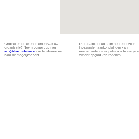
Ontbreken de evenementen van uw
De redactie houdt zich het recht voor
organisatie? Neem contact op met
ingezonden aankondigingen van
info@rkactiviteiten.nl
om te informeren
evenementen voor publicatie te weigere
naar de mogelijkheden!
zonder opgaaf van redenen.