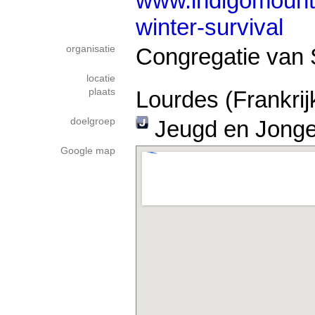
www.indigomounta
winter-survival
organisatie
Congregatie van 
locatie
plaats
Lourdes (Frankrij
doelgroep
Jeugd en Jong
Google map