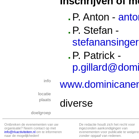
Inschrijven of m
P. Anton -
anto
P. Stefan -
stefanansinge
P. Patrick -
p.gillard@domi
info
www.dominicanen
locatie
plaats
diverse
doelgroep
Ontbreken de evenementen van uw
De redactie houdt zich het recht voor
organisatie? Neem contact op met
ingezonden aankondigingen van
info@rkactiviteiten.nl
om te informeren
evenementen voor publicatie te weigere
naar de mogelijkheden!
zonder opgaaf van redenen.