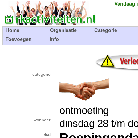
Vandaag i
Home
Organisatie
Categorie
Toevoegen
Info
categorie
ontmoeting
wanneer
dinsdag 28 t/m d
Roepingend
titel