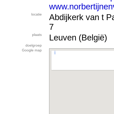
www.norbertijnen
locatie
Abdijkerk van t P
7
plaats
Leuven (België)
doelgroep
Google map