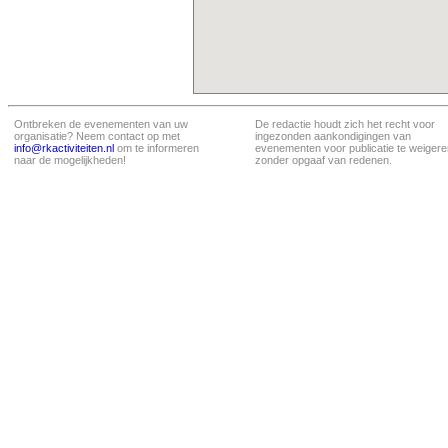
Ontbreken de evenementen van uw
De redactie houdt zich het recht voor
organisatie? Neem contact op met
ingezonden aankondigingen van
info@rkactiviteiten.nl
om te informeren
evenementen voor publicatie te weigere
naar de mogelijkheden!
zonder opgaaf van redenen.