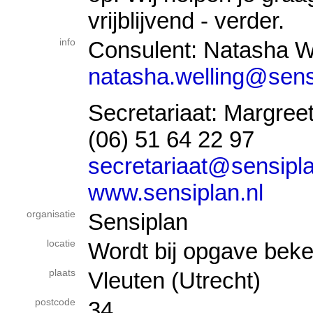
vrijblijvend - verder.
info
Consulent: Natasha W
natasha.welling@sens
Secretariaat: Margree
(06) 51 64 22 97
secretariaat@sensipla
www.sensiplan.nl
organisatie
Sensiplan
locatie
Wordt bij opgave bek
plaats
Vleuten (Utrecht)
postcode
34