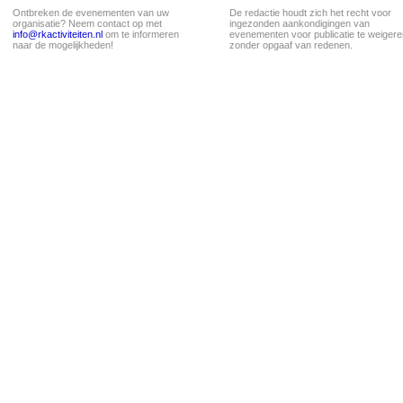
Ontbreken de evenementen van uw
De redactie houdt zich het recht voor
organisatie? Neem contact op met
ingezonden aankondigingen van
info@rkactiviteiten.nl
om te informeren
evenementen voor publicatie te weigere
naar de mogelijkheden!
zonder opgaaf van redenen.