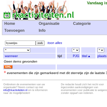
Vandaag is
Home
Organisatie
Categorie
Toevoegen
Info
toon alles
wanneer
tijd
PJG
titel
plaats
Geen items gevonden
evenementen die zijn gemarkeerd met dit sterretje zijn de laatste
Ontbreken de evenementen van uw
De redactie houdt zich het recht voor
organisatie? Neem contact op met
ingezonden aankondigingen van
info@rkactiviteiten.nl
om te informeren
evenementen voor publicatie te weigere
naar de mogelijkheden!
zonder opgaaf van redenen.