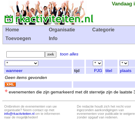
Vandaag i
Home
Organisatie
Categorie
Toevoegen
Info
toon alles
wanneer
tijd
PJG
titel
plaats
Geen items gevonden
evenementen die zijn gemarkeerd met dit sterretje zijn de laatste
Ontbreken de evenementen van uw
De redactie houdt zich het recht voor
organisatie? Neem contact op met
ingezonden aankondigingen van
info@rkactiviteiten.nl
om te informeren
evenementen voor publicatie te weigere
naar de mogelijkheden!
zonder opgaaf van redenen.