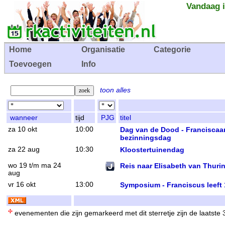
Vandaag i
Home
Organisatie
Categorie
Toevoegen
Info
toon alles
wanneer
tijd
PJG
titel
za 10 okt
10:00
Dag van de Dood - Franciscaa
bezinningsdag
za 22 aug
10:30
Kloostertuinendag
wo 19 t/m ma 24
Reis naar Elisabeth van Thuri
aug
vr 16 okt
13:00
Symposium - Franciscus leeft
evenementen die zijn gemarkeerd met dit sterretje zijn de laatste