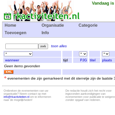
Vandaag is
Home
Organisatie
Categorie
Toevoegen
Info
toon alles
wanneer
tijd
PJG
titel
plaats
Geen items gevonden
evenementen die zijn gemarkeerd met dit sterretje zijn de laatste
Ontbreken de evenementen van uw
De redactie houdt zich het recht voor
organisatie? Neem contact op met
ingezonden aankondigingen van
info@rkactiviteiten.nl
om te informeren
evenementen voor publicatie te weigere
naar de mogelijkheden!
zonder opgaaf van redenen.