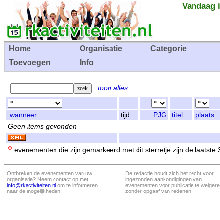
Vandaag i
Home
Organisatie
Categorie
Toevoegen
Info
toon alles
wanneer
tijd
PJG
titel
plaats
Geen items gevonden
evenementen die zijn gemarkeerd met dit sterretje zijn de laatste
Ontbreken de evenementen van uw
De redactie houdt zich het recht voor
organisatie? Neem contact op met
ingezonden aankondigingen van
info@rkactiviteiten.nl
om te informeren
evenementen voor publicatie te weigere
naar de mogelijkheden!
zonder opgaaf van redenen.