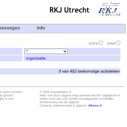
oevoegen
Info
extra
smal
organisatie
0 van 452 toekomstige activiteiten
en geen rechten
© 2026 rkactiviteiten.nl
de grootst
Niets van deze uitgave mag opnieuw worden uitgegeven in
jks is ons
welke vorm dan ook zonder voorafgaande schriftelijke
toestemming van de uitgever
Ontwerp, implementatie & uitgever:
iMoose.nl