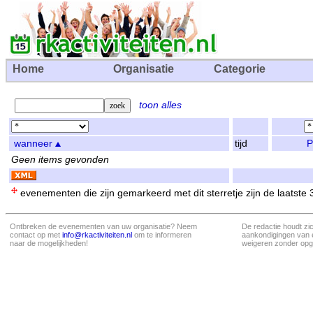
Home
Organisatie
Categorie
toon alles
wanneer
tijd
P
Geen items gevonden
evenementen die zijn gemarkeerd met dit sterretje zijn de laatste
Ontbreken de evenementen van uw organisatie? Neem
De redactie houdt zi
contact op met
info@rkactiviteiten.nl
om te informeren
aankondigingen van 
naar de mogelijkheden!
weigeren zonder opg