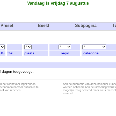
Vandaag is vrijdag 7 augustus
Preset
Beeld
Subpagina
T
JG
titel
plaats
regio
categorie
 3 dagen toegevoegd.
ch het recht voor ingezonden
Aan de publicatie van deze kalender kunn
evenementen voor publicatie te
worden ontleend. Aan de uitvoering wordt 
aaf van redenen.
mogelijke zorg besteed maar niets menseli
vreemd.