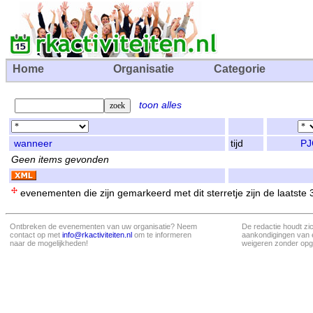
Home
Organisatie
Categorie
toon alles
wanneer
tijd
PJ
Geen items gevonden
evenementen die zijn gemarkeerd met dit sterretje zijn de laatste
Ontbreken de evenementen van uw organisatie? Neem
De redactie houdt zi
contact op met
info@rkactiviteiten.nl
om te informeren
aankondigingen van 
naar de mogelijkheden!
weigeren zonder opg