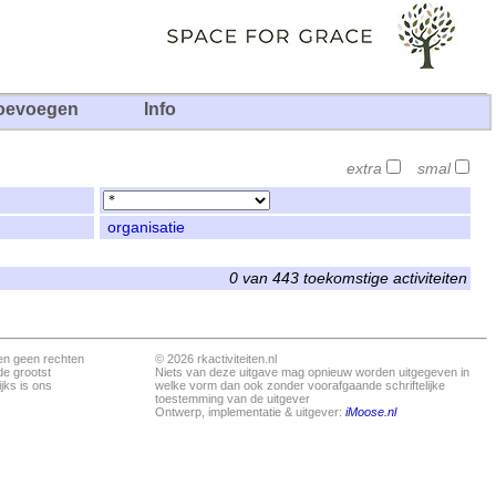
oevoegen
Info
extra
smal
organisatie
0 van 443 toekomstige activiteiten
en geen rechten
© 2026 rkactiviteiten.nl
de grootst
Niets van deze uitgave mag opnieuw worden uitgegeven in
jks is ons
welke vorm dan ook zonder voorafgaande schriftelijke
toestemming van de uitgever
Ontwerp, implementatie & uitgever:
iMoose.nl