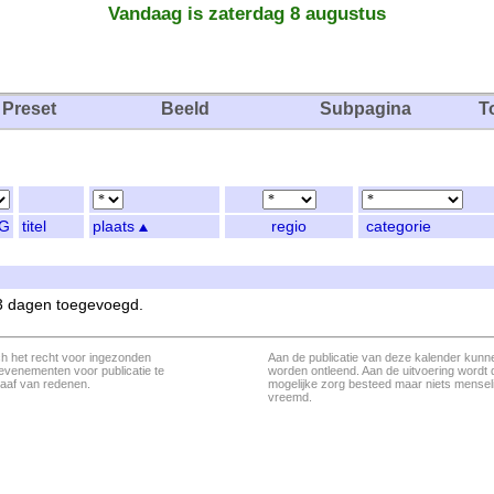
Vandaag is zaterdag 8 augustus
Preset
Beeld
Subpagina
T
G
titel
plaats
regio
categorie
 3 dagen toegevoegd.
ch het recht voor ingezonden
Aan de publicatie van deze kalender kunn
evenementen voor publicatie te
worden ontleend. Aan de uitvoering wordt 
aaf van redenen.
mogelijke zorg besteed maar niets menseli
vreemd.