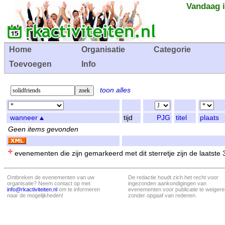
Vandaag i
Home
Organisatie
Categorie
Toevoegen
Info
toon alles
wanneer
tijd
PJG
titel
plaats
Geen items gevonden
evenementen die zijn gemarkeerd met dit sterretje zijn de laatste
Ontbreken de evenementen van uw
De redactie houdt zich het recht voor
organisatie? Neem contact op met
ingezonden aankondigingen van
info@rkactiviteiten.nl
om te informeren
evenementen voor publicatie te weigere
naar de mogelijkheden!
zonder opgaaf van redenen.