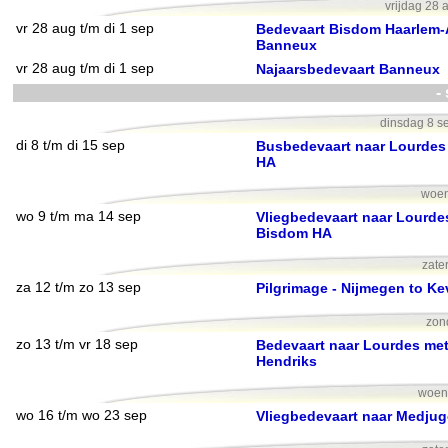
vrijdag 28 
vr 28 aug t/m di 1 sep
Bedevaart Bisdom Haarlem
Banneux
vr 28 aug t/m di 1 sep
Najaarsbedevaart Banneux
-
dinsdag 8 s
di 8 t/m di 15 sep
Busbedevaart naar Lourdes
HA
woen
wo 9 t/m ma 14 sep
Vliegbedevaart naar Lourde
Bisdom HA
zate
za 12 t/m zo 13 sep
Pilgrimage - Nijmegen to Ke
zon
zo 13 t/m vr 18 sep
Bedevaart naar Lourdes met
Hendriks
woen
wo 16 t/m wo 23 sep
Vliegbedevaart naar Medjug