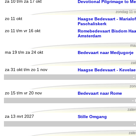
za 10 t/m za 17 okt
Devotional Pilgrimage to M
zondag 11 o
zo 11 okt
Haagse Bedevaart - Marialof
Paschaliskerk
zo 11 t/m vr 16 okt
Romebedevaart Bisdom Haa
Amsterdam
maa
ma 19 t/m za 24 okt
Bedevaart naar Medjugorje
zat
za 31 okt t/m zo 1 nov
Haagse Bedevaart - Kevelae
-
zon
zo 15 t/m vr 20 nov
Bedevaart naar Rome
-
zate
za 13 mrt 2027
Stille Omgang
-
zate