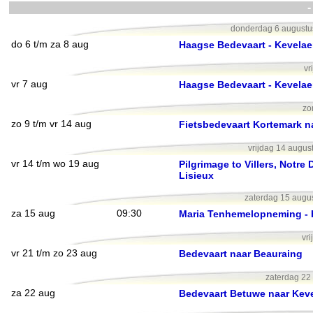
-
donderdag 6 augustu
do 6 t/m za 8 aug
Haagse Bedevaart - Kevelae
vr
vr 7 aug
Haagse Bedevaart - Kevelae
zo
zo 9 t/m vr 14 aug
Fietsbedevaart Kortemark 
vrijdag 14 augus
vr 14 t/m wo 19 aug
Pilgrimage to Villers, Notre
Lisieux
zaterdag 15 augu
za 15 aug
09:30
Maria Tenhemelopneming - 
vr
vr 21 t/m zo 23 aug
Bedevaart naar Beauraing
zaterdag 22 
za 22 aug
Bedevaart Betuwe naar Keve