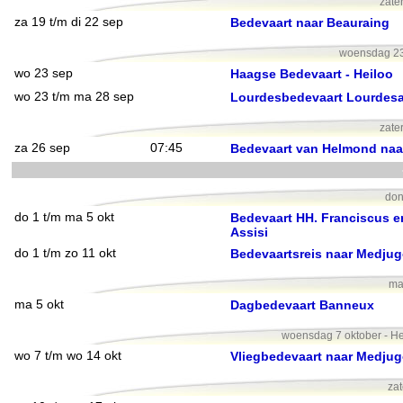
zate
za 19 t/m di 22 sep
Bedevaart naar Beauraing
woensdag 23 
wo 23 sep
Haagse Bedevaart - Heiloo
wo 23 t/m ma 28 sep
Lourdesbedevaart Lourdesa
zate
za 26 sep
07:45
Bedevaart van Helmond naa
don
do 1 t/m ma 5 okt
Bedevaart HH. Franciscus e
Assisi
do 1 t/m zo 11 okt
Bedevaartsreis naar Medjug
ma
ma 5 okt
Dagbedevaart Banneux
woensdag 7 oktober - H
wo 7 t/m wo 14 okt
Vliegbedevaart naar Medjug
zat