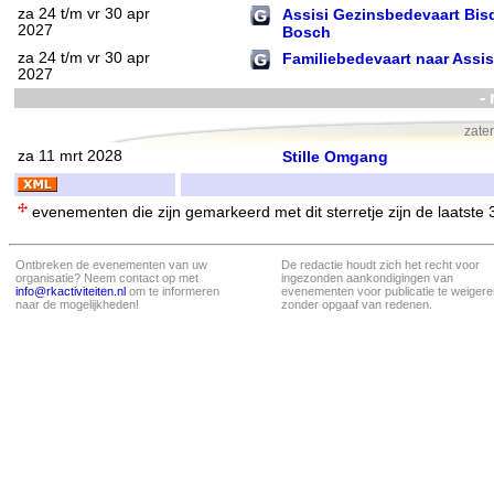
za 24 t/m vr 30 apr
Assisi Gezinsbedevaart Bi
2027
Bosch
za 24 t/m vr 30 apr
Familiebedevaart naar Assis
2027
-
zate
za 11 mrt 2028
Stille Omgang
evenementen die zijn gemarkeerd met dit sterretje zijn de laatste
Ontbreken de evenementen van uw
De redactie houdt zich het recht voor
organisatie? Neem contact op met
ingezonden aankondigingen van
info@rkactiviteiten.nl
om te informeren
evenementen voor publicatie te weigere
naar de mogelijkheden!
zonder opgaaf van redenen.