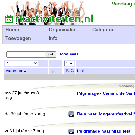
Vandaag i
Home
Organisatie
Categorie
Toevoegen
Info
toon alles
wanneer
tijd
PJG
titel
maandag 2
ma 27 jul t/m za 8
Pilgrimage - Camino de San
aug
d
do 30 jul t/m vr 7 aug
Reis naar Jongerenfestival
vr 31 jul t/m vr 7 aug
Pelgrimage naar Mladifest