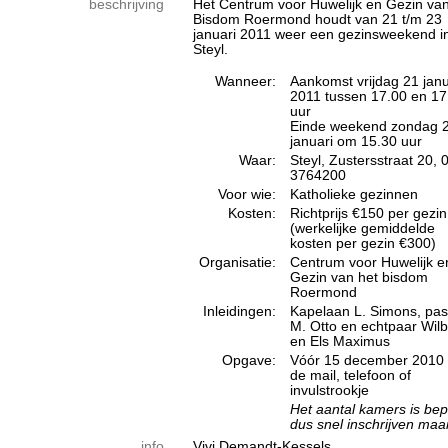
beschrijving
Het Centrum voor Huwelijk en Gezin va
Bisdom Roermond houdt van 21 t/m 23
januari 2011 weer een gezinsweekend i
Steyl.
Wanneer:
Aankomst vrijdag 21 janu
2011 tussen 17.00 en 17
uur
Einde weekend zondag 
januari om 15.30 uur
Waar:
Steyl, Zustersstraat 20, 
3764200
Voor wie:
Katholieke gezinnen
Kosten:
Richtprijs €150 per gezin
(werkelijke gemiddelde
kosten per gezin €300)
Organisatie:
Centrum voor Huwelijk e
Gezin van het bisdom
Roermond
Inleidingen:
Kapelaan L. Simons, pas
M. Otto en echtpaar Wilb
en Els Maximus
Opgave:
Vóór 15 december 2010 
de mail, telefoon of
invulstrookje
Het aantal kamers is bep
dus snel inschrijven maa
info
Vivi Demandt-Kessels