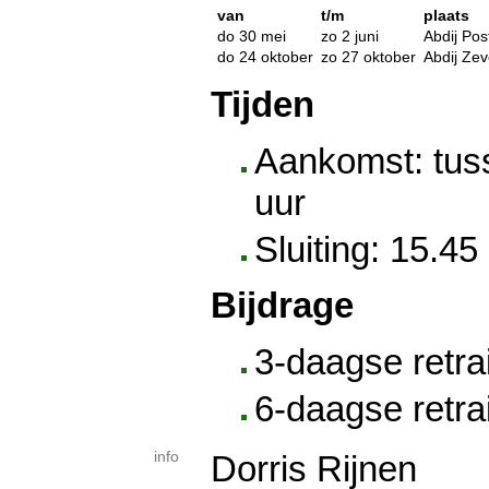
van
t/m
plaats
do 30 mei
zo 2 juni
Abdij Pos
do 24 oktober
zo 27 oktober
Abdij Zev
Tijden
Aankomst: tus
uur
Sluiting: 15.45
Bijdrage
3-daagse retra
6-daagse retra
info
Dorris Rijnen