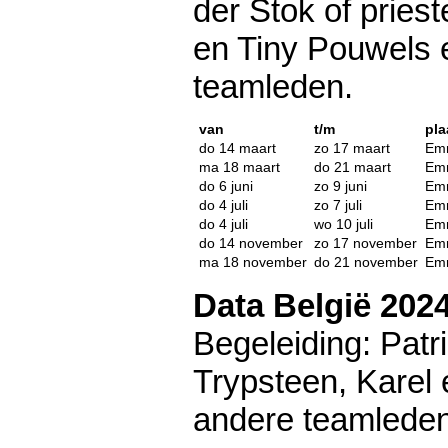
der Stok of priest
en Tiny Pouwels
teamleden.
van
t/m
pla
do 14 maart
zo 17 maart
Emm
ma 18 maart
do 21 maart
Emm
do 6 juni
zo 9 juni
Emm
do 4 juli
zo 7 juli
Emm
do 4 juli
wo 10 juli
Emm
do 14 november
zo 17 november
Emm
ma 18 november
do 21 november
Emm
Data België 202
Begeleiding: Patr
Trypsteen, Karel
andere teamleden