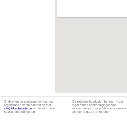
Ontbreken de evenementen van uw
De redactie houdt zich het recht voor
organisatie? Neem contact op met
ingezonden aankondigingen van
info@rkactiviteiten.nl
om te informeren
evenementen voor publicatie te weigere
naar de mogelijkheden!
zonder opgaaf van redenen.