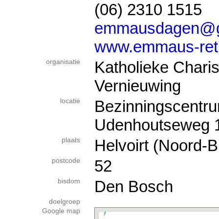
(06) 2310 1515
emmausdagen@g
www.emmaus-retra
organisatie
Katholieke Chari
Vernieuwing
locatie
Bezinningscentr
Udenhoutseweg 
plaats
Helvoirt (Noord-B
postcode
52
bisdom
Den Bosch
doelgroep
Google map