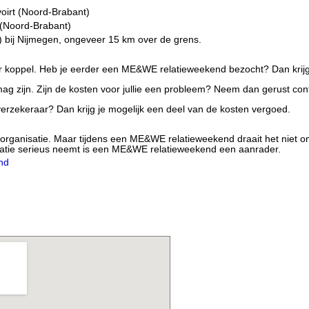
irt (Noord-Brabant)
 (Noord-Brabant)
) bij Nijmegen, ongeveer 15 km over de grens.
r koppel. Heb je eerder een ME&WE relatieweekend bezocht? Dan krijg 
g zijn. Zijn de kosten voor jullie een probleem? Neem dan gerust con
gverzekeraar? Dan krijg je mogelijk een deel van de kosten vergoed.
organisatie. Maar tijdens een ME&WE relatieweekend draait het niet om
relatie serieus neemt is een ME&WE relatieweekend een aanrader.
nd