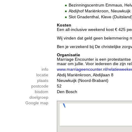
Bezinningscentrum Emmaus, Helvo
Abdijhof Mariënkroon, Nieuwkuijk
Slot Gnadenthal, Kleve (Duitsland
Kosten
Een all-inclusive weekend kost € 425 pe
Wij vinden dat geld geen belemmering ma
Ben je verzekerd bij De christelijke zor
Organisatie
Marriage Encounter is een protestantse 
maar om jullie. Voor iedereen die zijn 
info
www.marriageencounter.nl/relatieweeke
locatie
Abdij Mariënkroon, Abdijlaan 8
plaats
Nieuwkuijk (Noord-Brabant)
postcode
52
bisdom
Den Bosch
doelgroep
Google map