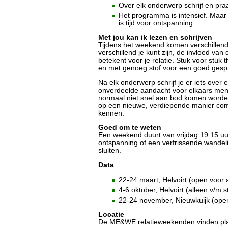
Over elk onderwerp schrijf en praa
Het programma is intensief. Maar
is tijd voor ontspanning.
Met jou kan ik lezen en schrijven
Tijdens het weekend komen verschillen
verschillend je kunt zijn, de invloed van
betekent voor je relatie. Stuk voor stuk 
en met genoeg stof voor een goed gesp
Na elk onderwerp schrijf je er iets over
onverdeelde aandacht voor elkaars men
normaal niet snel aan bod komen worde
op een nieuwe, verdiepende manier com
kennen.
Goed om te weten
Een weekend duurt van vrijdag 19.15 uur 
ontspanning of een verfrissende wandel
sluiten.
Data
22-24 maart, Helvoirt (open voor a
4-6 oktober, Helvoirt (alleen v/m s
22-24 november, Nieuwkuijk (open 
Locatie
De ME&WE relatieweekenden vinden plaa