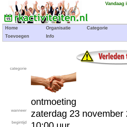
Vandaag i
Home
Organisatie
Categorie
Toevoegen
Info
categorie
ontmoeting
wanneer
zaterdag 23 novembe
begintijd
10:00 uur