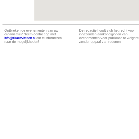
Ontbreken de evenementen van uw
De redactie houdt zich het recht voor
organisatie? Neem contact op met
ingezonden aankondigingen van
info@rkactiviteiten.nl
om te informeren
evenementen voor publicatie te weigere
naar de mogelijkheden!
zonder opgaaf van redenen.