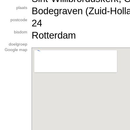
plaats
Bodegraven (Zuid-Holl
postcode
24
bisdom
Rotterdam
doelgroep
Google map