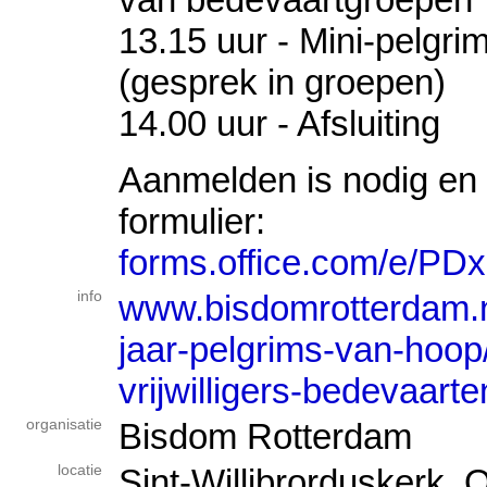
13.15 uur - Mini-pelgri
(gesprek in groepen)
14.00 uur - Afsluiting
Aanmelden is nodig en 
formulier:
forms.office.com/e/PD
info
www.bisdomrotterdam.nl/
jaar-pelgrims-van-hoo
vrijwilligers-bedevaarte
organisatie
Bisdom Rotterdam
locatie
Sint-Willibrorduskerk, 