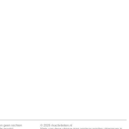
en geen rechten
© 2026 rkactiviteiten.nl
de grootst
Niets van deze uitgave mag opnieuw worden uitgegeven in