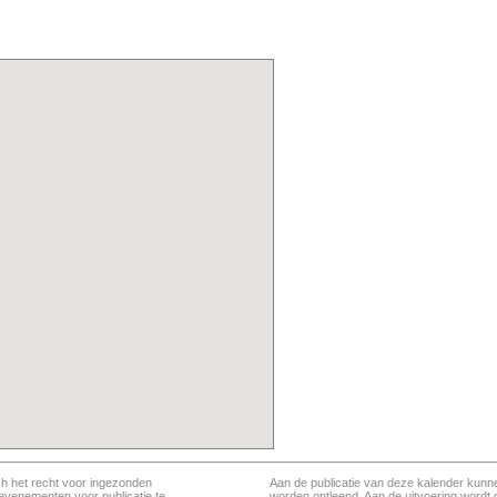
ch het recht voor ingezonden
Aan de publicatie van deze kalender kunn
evenementen voor publicatie te
worden ontleend. Aan de uitvoering wordt 