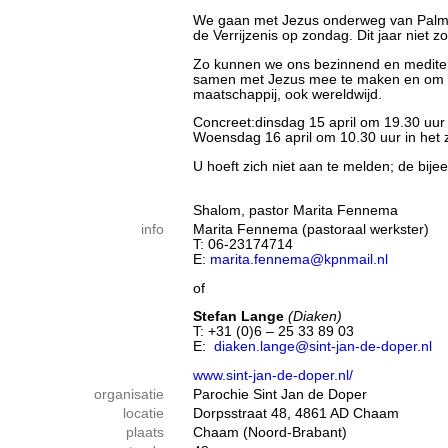
We gaan met Jezus onderweg van Palmz
de Verrijzenis op zondag. Dit jaar niet 
Zo kunnen we ons bezinnend en mediter
samen met Jezus mee te maken en om de
maatschappij, ook wereldwijd.
Concreet:dinsdag 15 april om 19.30 uur 
Woensdag 16 april om 10.30 uur in het za
U hoeft zich niet aan te melden; de bije
Shalom, pastor Marita Fennema
info
Marita Fennema (pastoraal werkster)
T: 06-23174714
E:
marita.fennema@kpnmail.nl
of
Stefan Lange
(Diaken)
T: +31 (0)6 – 25 33 89 03
E:
diaken.lange@sint-jan-de-doper.nl
www.sint-jan-de-doper.nl/
organisatie
Parochie Sint Jan de Doper
locatie
Dorpsstraat 48, 4861 AD Chaam
plaats
Chaam (Noord-Brabant)