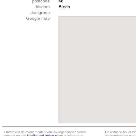
postcode
48
bisdom
Breda
doelgroep
Google map
Ontbreken de evenementen van uw organisatie? Neem
De redactie houdt zi
contact op met
info@rkactiviteiten.nl
om te informeren
aankondigingen van 