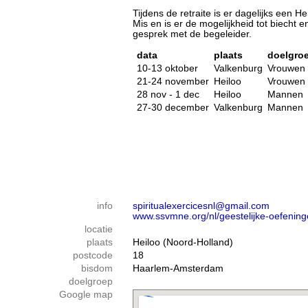
Tijdens de retraite is er dagelijks een He
Mis en is er de mogelijkheid tot biecht e
gesprek met de begeleider.
data
plaats
doelgro
10-13 oktober
Valkenburg
Vrouwen
21-24 november
Heiloo
Vrouwen
28 nov - 1 dec
Heiloo
Mannen
27-30 december
Valkenburg
Mannen
info
spiritualexercicesnl@gmail.com
www.ssvmne.org/nl/geestelijke-oefenin
locatie
plaats
Heiloo (Noord-Holland)
postcode
18
bisdom
Haarlem-Amsterdam
doelgroep
Google map