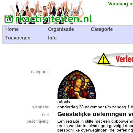
Vandaag is
Home
Organisatie
Categorie
Toevoegen
Info
categorie
retraite
wanneer
donderdag 28 november t/m zondag 
Geestelijke oefeningen 
titel
beschrijving
Een retraite in stilte met een opbouwen
reeks van korte inleidingen gevolgd doo
persoonlijke overwegingen, de ‘oefening