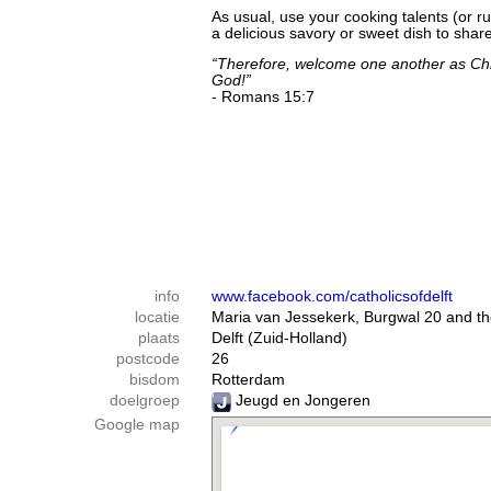
As usual, use your cooking talents (or r
a delicious savory or sweet dish to share
“Therefore, welcome one another as Chri
God!”
- Romans 15:7
info
www.facebook.com/catholicsofdelft
locatie
Maria van Jessekerk, Burgwal 20 and th
plaats
Delft (Zuid-Holland)
postcode
26
bisdom
Rotterdam
doelgroep
Jeugd en Jongeren
Google map