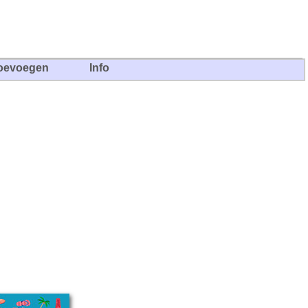
oevoegen
Info