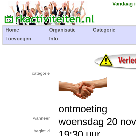
Vandaag i
Home
Organisatie
Categorie
Toevoegen
Info
categorie
ontmoeting
wanneer
woensdag 20 n
begintijd
19:30 uur