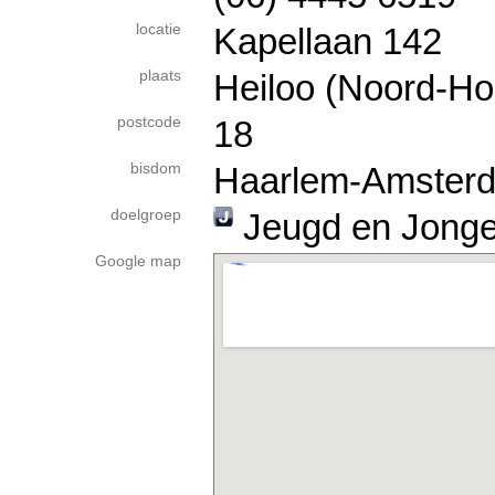
locatie
Kapellaan 142
plaats
Heiloo (Noord-Ho
postcode
18
bisdom
Haarlem-Amster
doelgroep
Jeugd en Jong
Google map