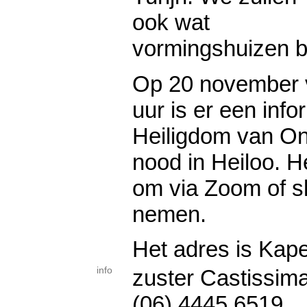
ook wat
vormingshuizen 
Op 20 november v
uur is er een inf
Heiligdom van On
nood in Heiloo. H
om via Zoom of s
nemen.
Het adres is Kape
info
zuster Castissim
(06) 4445 6519