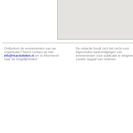
Ontbreken de evenementen van uw
De redactie houdt zich het recht voor
organisatie? Neem contact op met
ingezonden aankondigingen van
info@rkactiviteiten.nl
om te informeren
evenementen voor publicatie te weigere
naar de mogelijkheden!
zonder opgaaf van redenen.