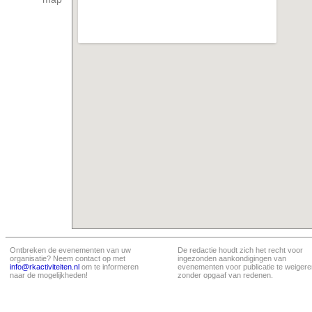
Ontbreken de evenementen van uw
De redactie houdt zich het recht voor
organisatie? Neem contact op met
ingezonden aankondigingen van
info@rkactiviteiten.nl
om te informeren
evenementen voor publicatie te weigere
naar de mogelijkheden!
zonder opgaaf van redenen.