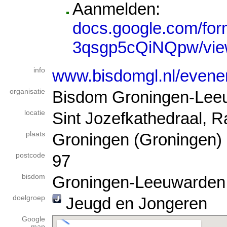
Aanmelden:
docs.google.com/f
3qsgp5cQiNQpw/vie
info
www.bisdomgl.nl/evene
organisatie
Bisdom Groningen-Lee
locatie
Sint Jozefkathedraal, R
plaats
Groningen (Groningen)
postcode
97
bisdom
Groningen-Leeuwarden
doelgroep
Jeugd en Jongeren
Google
map