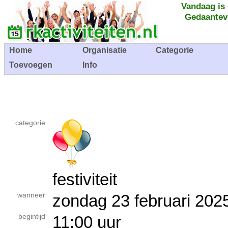
Vandaag is
Gedaantev
Home
Organisatie
Categorie
Toevoegen
Info
categorie
festiviteit
wanneer
zondag 23 februari 2
begintijd
11:00 uur