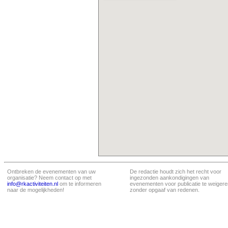
Ontbreken de evenementen van uw
De redactie houdt zich het recht voor
organisatie? Neem contact op met
ingezonden aankondigingen van
info@rkactiviteiten.nl
om te informeren
evenementen voor publicatie te weigere
naar de mogelijkheden!
zonder opgaaf van redenen.