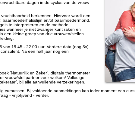
onvruchtbare dagen in de cyclus van de vrouw
je vruchtbaarheid herkennen. Hiervoor wordt een
ur, baarmoederhalsslijm en/of baarmoedermond.
gels te interpreteren en de methode
ies wanneer je niet zwanger kunt raken en
n een kleine groep van drie vrouwen/stellen.
leiding.
25 van 19.45 - 22.00 uur. Verdere data (nog 3x)
consulent. Na een half jaar nog een
oek ’Natuurlijk en Zeker’, digitale thermometer
per vrouw/stel partner zeer welkom! Volledige
zekeraar’, bij alle aanvullende verzekeringen.
tig cursussen. Bij voldoende aanmeldingen kan ieder moment een curs
ag - vrijblijvend - verder.