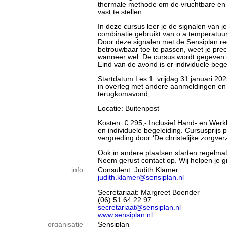
thermale methode om de vruchtbare en 
vast te stellen.
In deze cursus leer je de signalen van 
combinatie gebruikt van o.a temperatu
Door deze signalen met de Sensiplan re
betrouwbaar toe te passen, weet je prec
wanneer wel. De cursus wordt gegeven i
Eind van de avond is er individuele bege
Startdatum Les 1: vrijdag 31 januari 20
in overleg met andere aanmeldingen en 
terugkomavond,
Locatie: Buitenpost
Kosten: € 295,- Inclusief Hand- en Werkb
en individuele begeleiding. Cursusprijs 
vergoeding door ‘De christelijke zorgver
Ook in andere plaatsen starten regelma
Neem gerust contact op. Wij helpen je gra
info
Consulent: Judith Klamer
judith.klamer@sensiplan.nl
Secretariaat: Margreet Boender
(06) 51 64 22 97
secretariaat@sensiplan.nl
www.sensiplan.nl
organisatie
Sensiplan