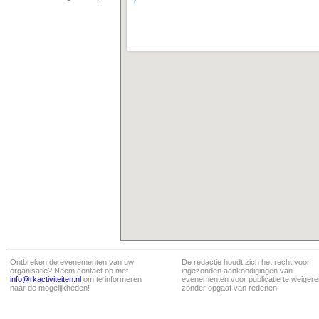
Ontbreken de evenementen van uw
De redactie houdt zich het recht voor
organisatie? Neem contact op met
ingezonden aankondigingen van
info@rkactiviteiten.nl
om te informeren
evenementen voor publicatie te weigere
naar de mogelijkheden!
zonder opgaaf van redenen.