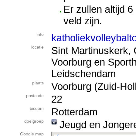
Er zullen altijd 
veld zijn.
info
katholiekvolleybal
locatie
Sint Martinuskerk,
Voorburg en Sporth
Leidschendam
plaats
Voorburg (Zuid-Hol
postcode
22
bisdom
Rotterdam
doelgroep
Jeugd en Jonger
Google map