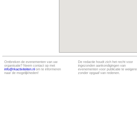
Ontbreken de evenementen van uw
De redactie houdt zich het recht voor
organisatie? Neem contact op met
ingezonden aankondigingen van
info@rkactiviteiten.nl
om te informeren
evenementen voor publicatie te weigere
naar de mogelijkheden!
zonder opgaaf van redenen.