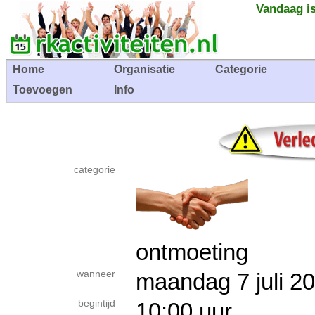
Vandaag is
Home
Organisatie
Categorie
Toevoegen
Info
categorie
ontmoeting
wanneer
maandag 7 juli
begintijd
10:00 uur