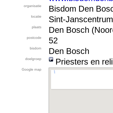
organisatie
Bisdom Den Bos
locatie
Sint-Janscentrum
plaats
Den Bosch (Noor
postcode
52
bisdom
Den Bosch
doelgroep
Priesters en rel
Google map