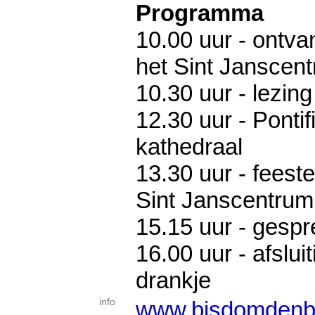
Programma
10.00 uur - ontvan
het Sint Janscen
10.30 uur - lezing
12.30 uur - Pontif
kathedraal
13.30 uur - feestel
Sint Janscentrum
15.15 uur - gesp
16.00 uur - afslui
drankje
info
www.bisdomdenb