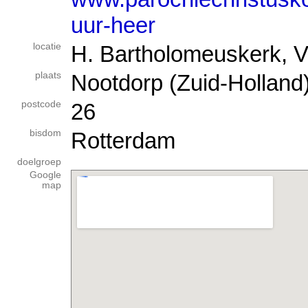
uur-heer
locatie
H. Bartholomeuskerk, 
plaats
Nootdorp (Zuid-Holland
postcode
26
bisdom
Rotterdam
doelgroep
Google
map