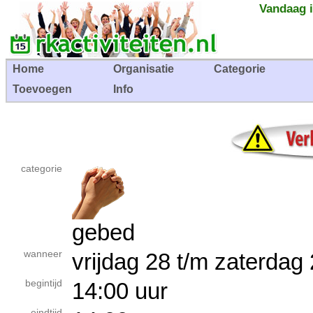
Vandaag i
Home
Organisatie
Categorie
Toevoegen
Info
categorie
gebed
wanneer
vrijdag 28 t/m zaterd
begintijd
14:00 uur
eindtijd