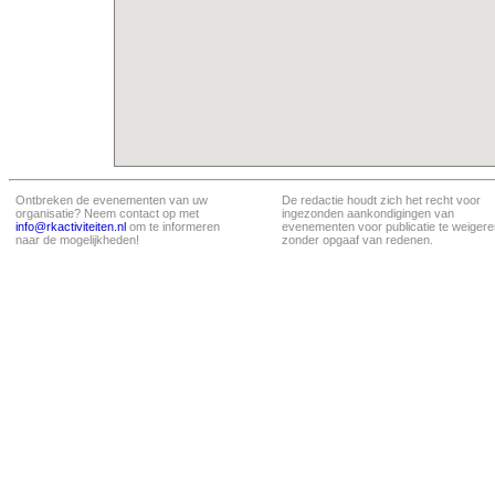
Ontbreken de evenementen van uw
De redactie houdt zich het recht voor
organisatie? Neem contact op met
ingezonden aankondigingen van
info@rkactiviteiten.nl
om te informeren
evenementen voor publicatie te weigere
naar de mogelijkheden!
zonder opgaaf van redenen.