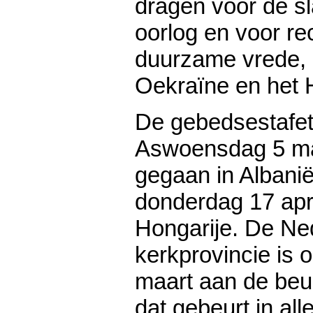
dragen voor de sl
oorlog en voor re
duurzame vrede, i
Oekraïne en het H
De gebedsestafet
Aswoensdag 5 maa
gegaan in Albanië
donderdag 17 apri
Hongarije. De Ne
kerkprovincie is 
maart aan de beu
dat gebeurt in al