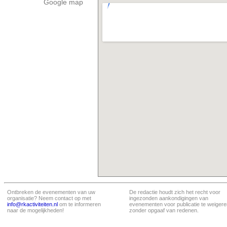
Google map
Ontbreken de evenementen van uw
De redactie houdt zich het recht voor
organisatie? Neem contact op met
ingezonden aankondigingen van
info@rkactiviteiten.nl
om te informeren
evenementen voor publicatie te weigere
naar de mogelijkheden!
zonder opgaaf van redenen.