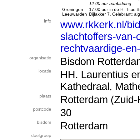
12.00 uur aanbidding.
Groningen-
17.00 uur in de H. Titus 
Leeuwarden
Dijlakker 7. Celebrant: a
info
www.rkkerk.nl/bi
slachtoffers-van-
rechtvaardige-en
organisatie
Bisdom Rotterda
locatie
HH. Laurentius e
Kathedraal, Math
plaats
Rotterdam (Zuid-
postcode
30
bisdom
Rotterdam
doelgroep