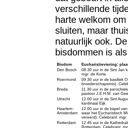
verschillende tijd
harte welkom om z
sluiten, maar thu
natuurlijk ook. De
bisdommen is als 
Bisdom
Eucharistieviering: plaa
Den Bosch
08.30 uur in de Sint Jan 
mgr. de Korte.
Roermond
09.30 uur in de basiliek O
broederschapsmis). Celeb
Breda
11.30 uur in de parochiek
pastoor J.E.H.M. van Gee
Utrecht
12.00 uur in de Sint Augu
kardinaal Eijk.
Haarlem-
12.00 uur in de kapel van
Amsterdam
waar het Eucharistisch M
vereerd). Celebrant: mgr.
Rotterdam
12.45 uur in de Kathedral
Rotterdam. Celebrant: m