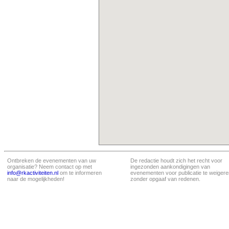
Ontbreken de evenementen van uw
De redactie houdt zich het recht voor
organisatie? Neem contact op met
ingezonden aankondigingen van
info@rkactiviteiten.nl
om te informeren
evenementen voor publicatie te weigere
naar de mogelijkheden!
zonder opgaaf van redenen.