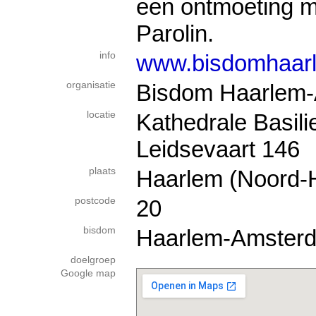
een ont­moe­ting me
Parolin.
info
www.bisdomhaarl
organisatie
Bisdom Haarlem
locatie
Kathedrale Basili
Leidsevaart 146
plaats
Haarlem (Noord-H
postcode
20
bisdom
Haarlem-Amster
doelgroep
Google map