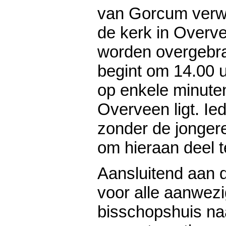
van Gorcum verw
de kerk in Overvee
wor­den over­ge­br
begint om 14.00 u
op enkele minuten
Overveen ligt. Ied
zon­der de jon­ge­re
om hieraan deel 
Aan­slui­tend aan 
voor alle aanwe­zi
bis­schops­huis na