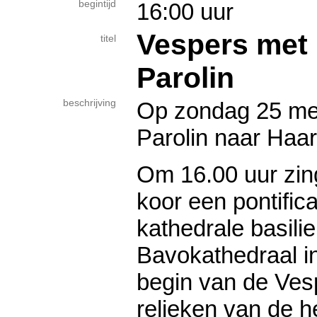
begintijd
16:00 uur
Vespers met 
titel
Parolin
beschrijving
Op zondag 25 mei
Parolin naar Haa
Om 16.00 uur zingt
koor een pontific
ka­the­drale basili
Bavokathedraal in
begin van de Ves
relieken van de hei