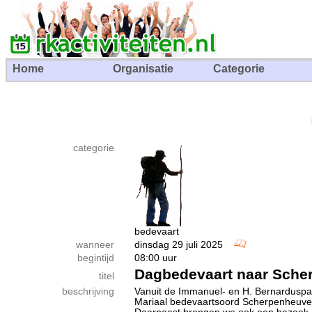
Home
Organisatie
Categorie
categorie
bedevaart
wanneer
dinsdag 29 juli 2025
begintijd
08:00 uur
Dagbedevaart naar Sche
titel
beschrijving
Vanuit de Immanuel- en H. Bernarduspar
Mariaal bedevaartsoord Scherpenheuvel 