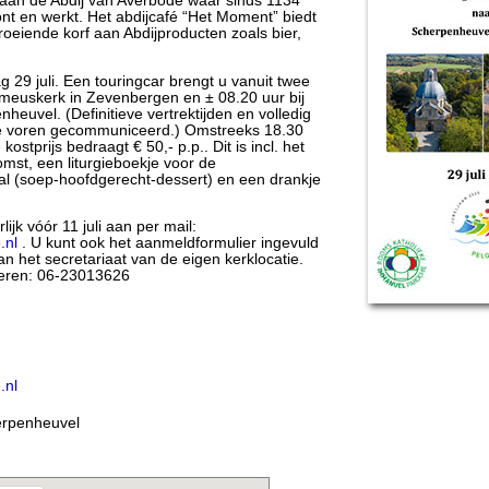
an de Abdij van Averbode waar sinds 1134
t en werkt. Het abdijcafé “Het Moment” biedt
oeiende korf aan Abdijproducten zoals bier,
29 juli. Een touringcar brengt u vanuit twee
omeuskerk in Zevenbergen en ± 08.20 uur bij
euvel. (Definitieve vertrektijden en volledig
 voren gecommuniceerd.) Omstreeks 18.30
ostprijs bedraagt € 50,- p.p.. Dit is incl. het
omst, een liturgieboekje voor de
l (soep-hoofdgerecht-dessert) en een drankje
ijk vóór 11 juli aan per mail:
.nl
. U kunt ook het aanmeldformulier ingevuld
n het secretariaat van de eigen kerklocatie.
Haeren: 06-23013626
.nl
erpenheuvel