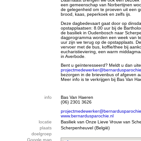
Daarnaast brengen we ook een bezoek a
een gemeenschap van Norbertijnen woon
de gelegenheid om te proeven uit een gr
brood, kaas, peperkoek en zelfs ijs.
Deze dagbedevaart gaat door op dinsdag 
opstapplaatsen: 8.00 uur bij de Barthol
de basiliek in Oudenbosch naar Scherpenh
dagprogramma worden een week van te
uur zijn we terug op de opstapplaats. De k
vervoer met de bus, koffie/thee bij aank
eucharistieviering, een warm middagmaa
in Averbode.
Bent u geïnteresseerd? Meldt u dan uiterl
projectmedewerker@bernardusparochie
bezorgen in de brievenbus of afgeven aa
Meer info is te verkrijgen bij Bas Van 
info
Bas Van Haeren
(06) 2301 3626
projectmedewerker@bernardusparochie
www.bernardusparochie.nl
locatie
Basiliek van Onze Lieve Vrouw van Sch
plaats
Scherpenheuvel (België)
doelgroep
Google map