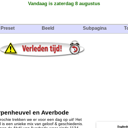
Vandaag is zaterdag 8 augustus
Preset
Beeld
Subpagina
T
rpenheuvel en Averbode
ochie trekken we er voor een dag op uit! Het
is een unieke mix van geloof & geschiedenis.