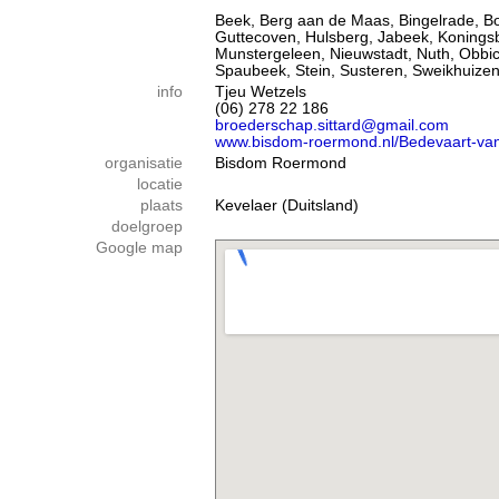
Beek, Berg aan de Maas, Bingelrade, Bor
Guttecoven, Hulsberg, Jabeek, Koningsb
Munstergeleen, Nieuwstadt, Nuth, Obbich
Spaubeek, Stein, Susteren, Sweikhuize
info
Tjeu Wetzels
(06) 278 22 186
broederschap.sittard@gmail.com
www.bisdom-roermond.nl/Bedevaart-van-
organisatie
Bisdom Roermond
locatie
plaats
Kevelaer (Duitsland)
doelgroep
Google map