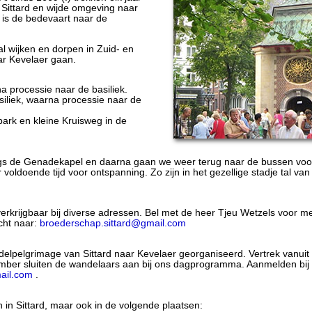
Sittard en wijde omgeving naar
 is de bedevaart naar de
al wijken en dorpen in Zuid- en
r Kevelaer gaan.
a processie naar de basiliek.
siliek, waarna processie naar de
park en kleine Kruisweg in de
ngs de Genadekapel en daarna gaan we weer terug naar de bussen voor
voldoende tijd voor ontspanning. Zo zijn in het gezellige stadje tal van
verkrijgbaar bij diverse adressen. Bel met de heer Tjeu Wetzels voor me
cht naar:
broederschap.sittard@gmail.com
elpelgrimage van Sittard naar Kevelaer georganiseerd. Vertrek vanuit
ember sluiten de wandelaars aan bij ons dagprogramma. Aanmelden bij
ail.com
.
en in Sittard, maar ook in de volgende plaatsen: