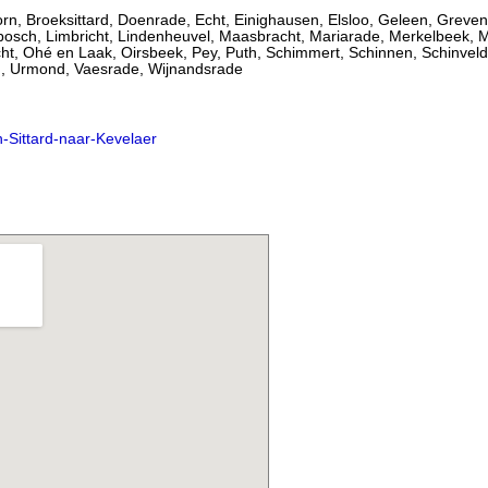
n, Broeksittard, Doenrade, Echt, Einighausen, Elsloo, Geleen, Greven
osch, Limbricht, Lindenheuvel, Maasbracht, Mariarade, Merkelbeek, M
t, Ohé en Laak, Oirsbeek, Pey, Puth, Schimmert, Schinnen, Schinveld,
n, Urmond, Vaesrade, Wijnandsrade
Sittard-naar-Kevelaer