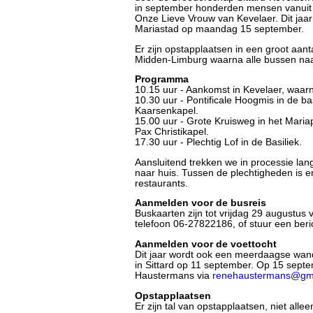
in september honderden mensen vanuit 
Onze Lieve Vrouw van Kevelaer. Dit jaar
Mariastad op maandag 15 september.
Er zijn opstapplaatsen in een groot aant
Midden-Limburg waarna alle bussen naa
Programma
10.15 uur - Aankomst in Kevelaer, waarn
10.30 uur - Pontificale Hoogmis in de ba
Kaarsenkapel.
15.00 uur - Grote Kruisweg in het Maria
Pax Christikapel.
17.30 uur - Plechtig Lof in de Basiliek.
Aansluitend trekken we in processie la
naar huis. Tussen de plechtigheden is er 
restaurants.
Aanmelden voor de busreis
Buskaarten zijn tot vrijdag 29 augustus 
telefoon 06-27822186, of stuur een beri
Aanmelden voor de voettocht
Dit jaar wordt ook een meerdaagse wand
in Sittard op 11 september. Op 15 sept
Haustermans via
renehaustermans@gm
Opstapplaatsen
Er zijn tal van opstapplaatsen, niet alle