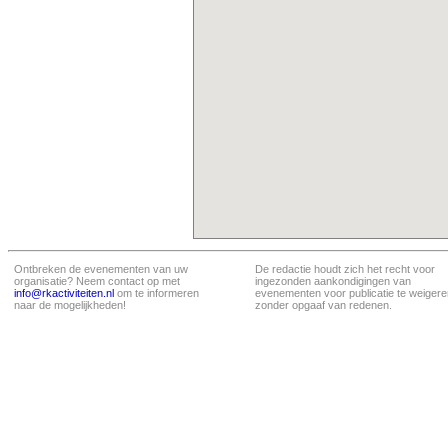
Ontbreken de evenementen van uw
De redactie houdt zich het recht voor
organisatie? Neem contact op met
ingezonden aankondigingen van
info@rkactiviteiten.nl
om te informeren
evenementen voor publicatie te weigere
naar de mogelijkheden!
zonder opgaaf van redenen.