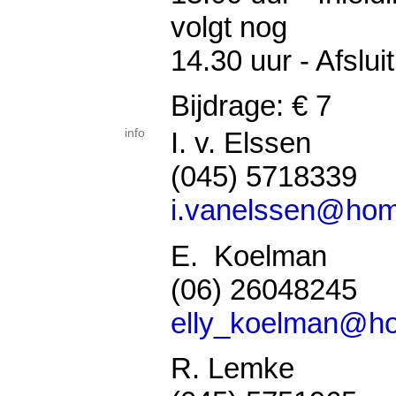
volgt nog
14.30 uur - Afslui
Bijdrage: € 7
info
I. v. Elssen
(045) 5718339
i.vanelssen@hom
E. Koelman
(06) 26048245
elly_koelman@ho
R. Lemke