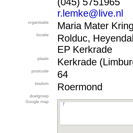
(045) 5751965
r.lemke@live.nl
organisatie
Maria Mater Krin
locatie
Rolduc, Heyendah
EP Kerkrade
plaats
Kerkrade (Limbur
postcode
64
bisdom
Roermond
doelgroep
Google map