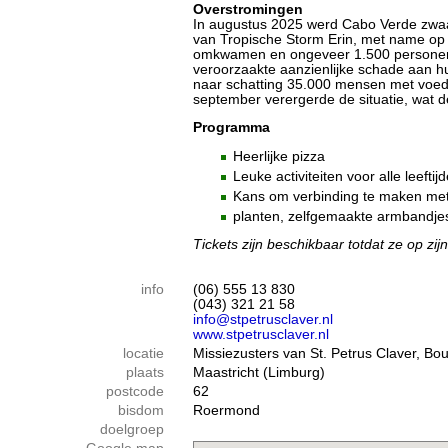
Overstromingen
In augustus 2025 werd Cabo Verde zwaa
van Tropische Storm Erin, met name op 
omkwamen en ongeveer 1.500 personen
veroorzaakte aanzienlijke schade aan hu
naar schatting 35.000 mensen met voed
september verergerde de situatie, wat 
Programma
Heerlijke pizza
Leuke activiteiten voor alle leeftij
Kans om verbinding te maken m
planten, zelfgemaakte armbandjes
Tickets zijn beschikbaar totdat ze op zijn
info
(06) 555 13 830
(043) 321 21 58
info@stpetrusclaver.nl
www.stpetrusclaver.nl
locatie
Missiezusters van St. Petrus Claver, Boui
plaats
Maastricht (Limburg)
postcode
62
bisdom
Roermond
doelgroep