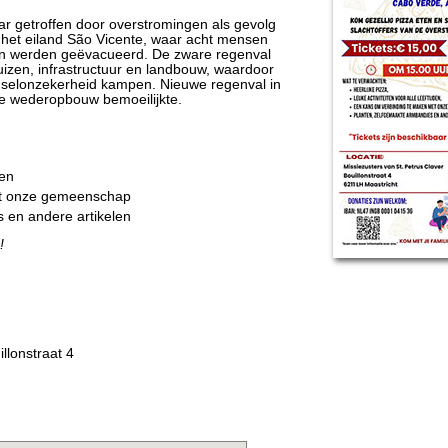
r getroffen door overstromingen als gevolg
het eiland São Vicente, waar acht mensen
 werden geëvacueerd. De zware regenval
izen, infrastructuur en landbouw, waardoor
selonzekerheid kampen. Nieuwe regenval in
de wederopbouw bemoeilijkte.
den
et onze gemeenschap
 en andere artikelen
!
llonstraat 4