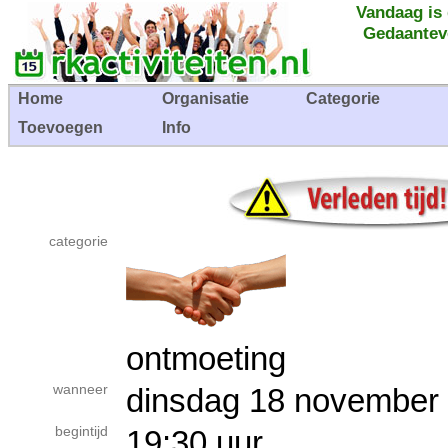
Vandaag is
Gedaantev
Home
Organisatie
Categorie
Toevoegen
Info
categorie
ontmoeting
wanneer
dinsdag 18 novemb
begintijd
19:30 uur