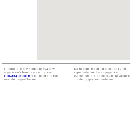
Ontbreken de evenementen van uw
De redactie houdt zich het recht voor
organisatie? Neem contact op met
ingezonden aankondigingen van
info@rkactiviteiten.nl
om te informeren
evenementen voor publicatie te weigere
naar de mogelijkheden!
zonder opgaaf van redenen.