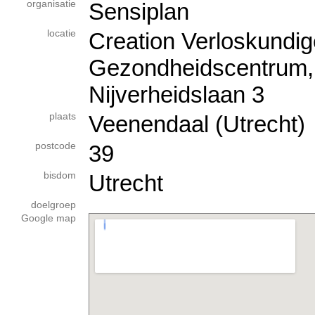
organisatie
Sensiplan
locatie
Creation Verloskundig
Gezondheidscentrum,
Nijverheidslaan 3
plaats
Veenendaal (Utrecht)
postcode
39
bisdom
Utrecht
doelgroep
Google map