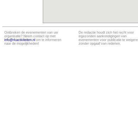
Ontbreken de evenementen van uw
De redactie houdt zich het recht voor
organisatie? Neem contact op met
ingezonden aankondigingen van
info@rkactiviteiten.nl
om te informeren
evenementen voor publicatie te weigere
naar de mogelijkheden!
zonder opgaaf van redenen.