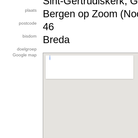
Sint-Gertrudiskerk, G
plaats
Bergen op Zoom (Noo
postcode
46
bisdom
Breda
doelgroep
Google map