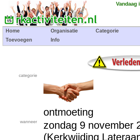
Vandaag i
Home
Organisatie
Categorie
Toevoegen
Info
categorie
ontmoeting
wanneer
zondag 9 novembe
(Kerkwijding Lateraan