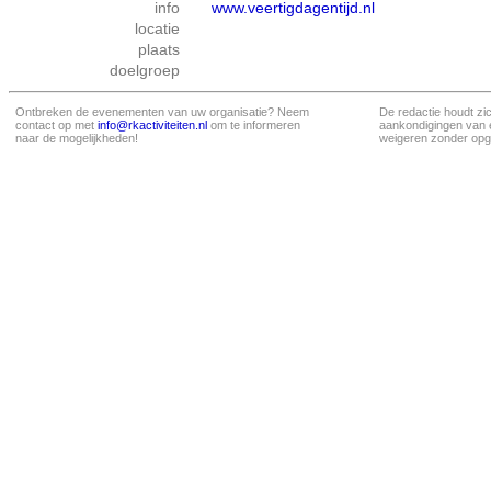
info
www.veertigdagentijd.nl
locatie
plaats
doelgroep
Ontbreken de evenementen van uw organisatie? Neem
De redactie houdt zi
contact op met
info@rkactiviteiten.nl
om te informeren
aankondigingen van 
naar de mogelijkheden!
weigeren zonder opg