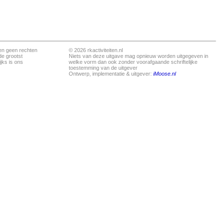
en geen rechten
© 2026 rkactiviteiten.nl
de grootst
Niets van deze uitgave mag opnieuw worden uitgegeven in
jks is ons
welke vorm dan ook zonder voorafgaande schriftelijke
toestemming van de uitgever
Ontwerp, implementatie & uitgever:
iMoose.nl